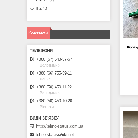
Ще 14
Контакти
Гідро
+380 (67) 543-37-67
Володимир
+380 (66) 755-59-11
Денис
+380 (50) 450-11-22
Володимир
+380 (50) 450-10-20
Вікторія
http://tehno-status.com.ua
tehno-status@ukr.net