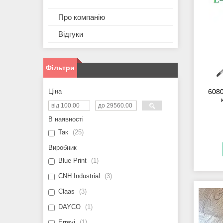
Про компанію
Відгуки
Фільтри
Ціна
6080
В наявності
Так
25
Виробник
Blue Print
1
CNH Industrial
3
Claas
3
DAYCO
1
Errevi
1