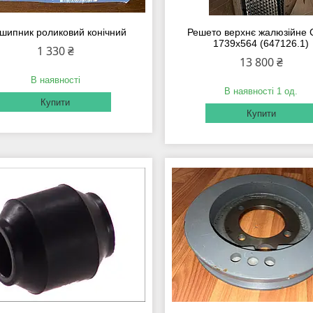
шипник роликовий конічний
Решето верхнє жалюзійне 
1739х564 (647126.1)
1 330 ₴
13 800 ₴
В наявності
В наявності 1 од.
Купити
Купити