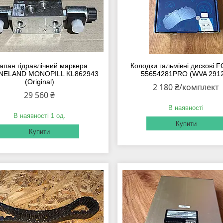
апан гідравлічний маркера
Колодки гальмівні дискові
NELAND MONOPILL KL862943
55654281PRO (WVA 291
(Original)
2 180 ₴/комплект
29 560 ₴
В наявності
В наявності 1 од.
Купити
Купити