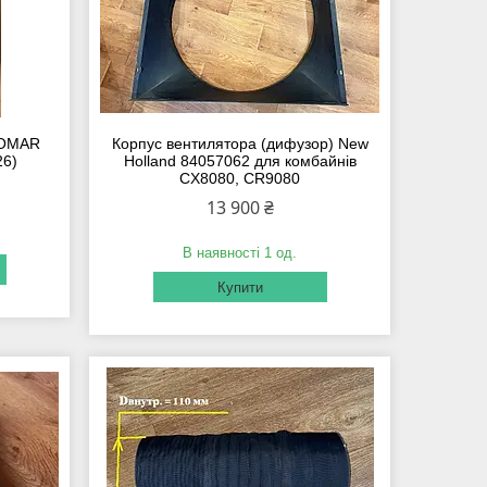
 FOMAR
Корпус вентилятора (дифузор) New
26)
Holland 84057062 для комбайнів
CX8080, CR9080
13 900 ₴
В наявності 1 од.
Купити