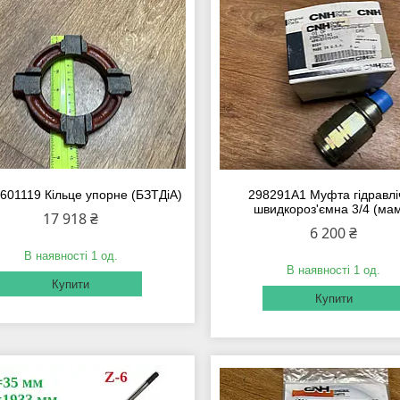
601119 Кільце упорне (БЗТДіА)
298291A1 Муфта гідравлі
швидкороз'ємна 3/4 (ма
17 918 ₴
6 200 ₴
В наявності 1 од.
В наявності 1 од.
Купити
Купити