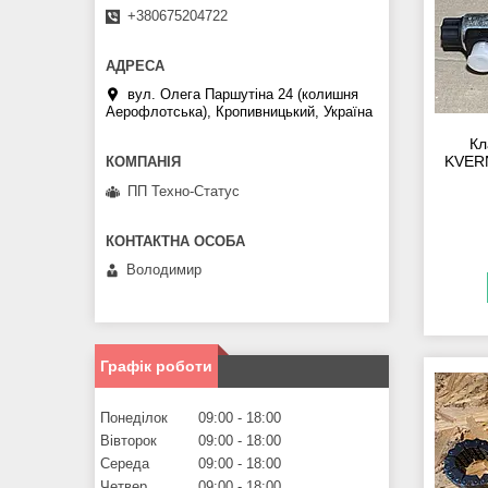
+380675204722
вул. Олега Паршутіна 24 (колишня
Аерофлотська), Кропивницький, Україна
Кл
KVER
ПП Техно-Статус
Володимир
Графік роботи
Понеділок
09:00
18:00
Вівторок
09:00
18:00
Середа
09:00
18:00
Четвер
09:00
18:00