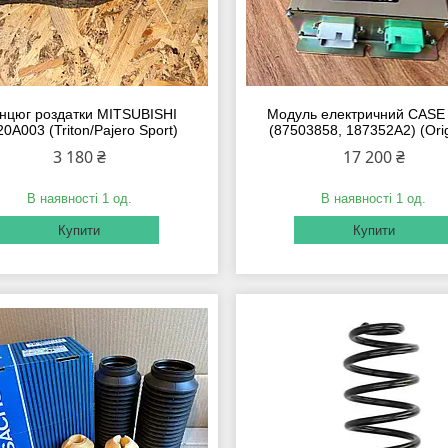
нцюг роздатки MITSUBISHI
Модуль електричний CASE
20A003 (Triton/Pajero Sport)
(87503858, 187352A2) (Orig
3 180 ₴
17 200 ₴
В наявності 1 од.
В наявності 1 од.
Купити
Купити