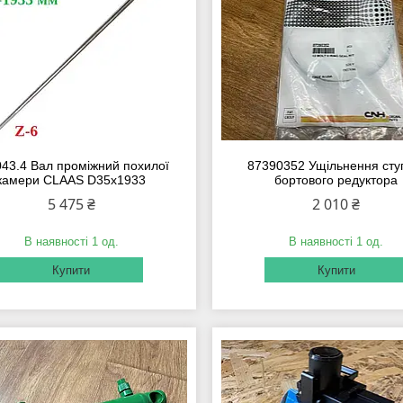
43.4 Вал проміжний похилої
87390352 Ущільнення сту
камери CLAAS D35x1933
бортового редуктора
5 475 ₴
2 010 ₴
В наявності 1 од.
В наявності 1 од.
Купити
Купити