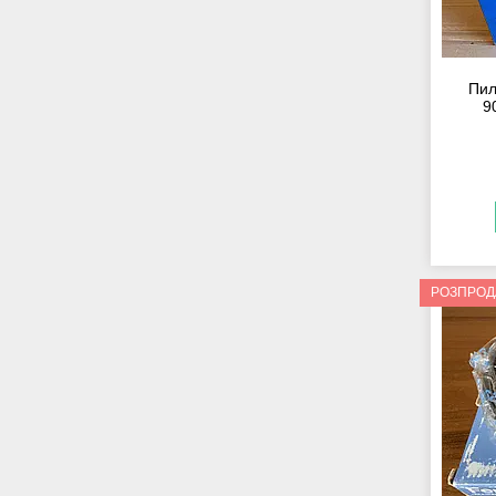
Пил
9
РОЗПРО