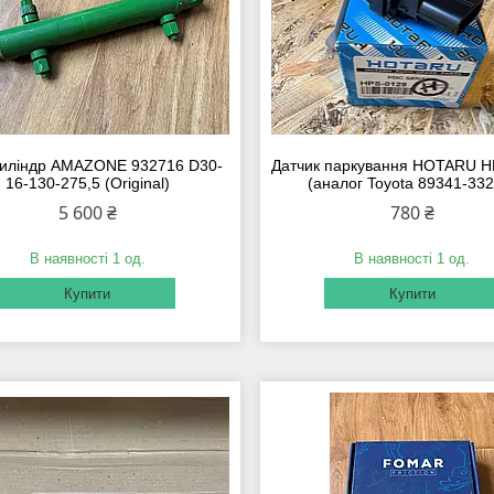
циліндр AMAZONE 932716 D30-
Датчик паркування HOTARU H
16-130-275,5 (Original)
(аналог Toyota 89341-332
5 600 ₴
780 ₴
В наявності 1 од.
В наявності 1 од.
Купити
Купити