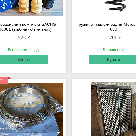
озахисний комплект SACHS
Пружина підвіски задня Merce
00001 (відбійник+пильник)
639
520 ₴
1 200 ₴
В наявності 1 од.
В наявності
Купити
Купити
ДАЖ