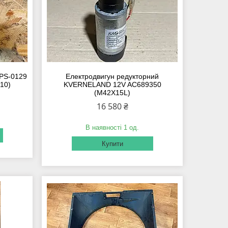
PS-0129
Електродвигун редукторний
10)
KVERNELAND 12V AC689350
(M42X15L)
16 580 ₴
В наявності 1 од.
Купити