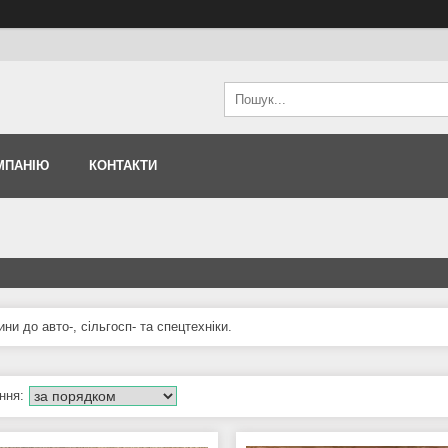
МПАНІЮ
КОНТАКТИ
ни до авто-, сільгосп- та спецтехніки.