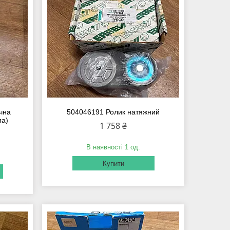
чна
504046191 Ролик натяжний
ма)
1 758 ₴
В наявності 1 од.
Купити