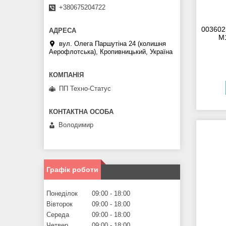
+380675204722
003602
M1
вул. Олега Паршутіна 24 (колишня
Аерофлотська), Кропивницький, Україна
ПП Техно-Статус
Володимир
Графік роботи
Понеділок
09:00
18:00
Вівторок
09:00
18:00
Середа
09:00
18:00
Четвер
09:00
18:00