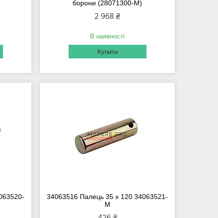
борони (28071300-M)
2 968 ₴
В наявності
Купити
063520-
34063516 Палець 35 x 120 34063521-
M
426 ₴