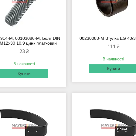
914-M, 00103086-M, Болт DIN
00230083-M Втулка EG 40/3
 M12x30 10,9 цинк платковий
111 ₴
23 ₴
В наявності
В наявності
Купити
Купити