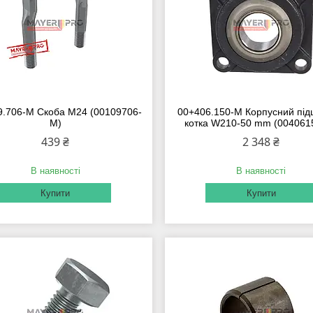
9.706-M Скоба M24 (00109706-
00+406.150-M Корпусний пі
M)
котка W210-50 mm (004061
439 ₴
2 348 ₴
В наявності
В наявності
Купити
Купити