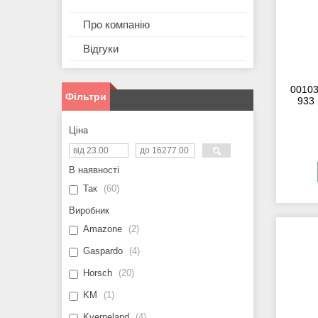
Про компанію
Відгуки
00103
Фільтри
933
Ціна
В наявності
Так
60
Виробник
Amazone
2
Gaspardo
4
Horsch
20
KM
1
Kverneland
4