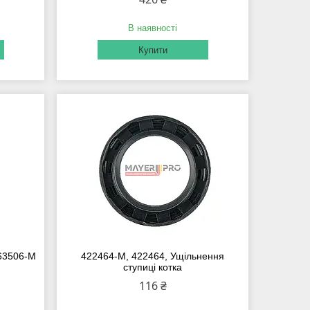
В наявності
Купити
63506-M
422464-M, 422464, Ущільнення
ступиці котка
116 ₴