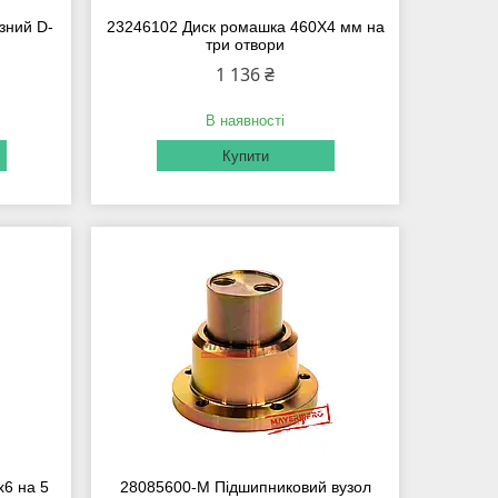
зний D-
23246102 Диск ромашка 460Х4 мм на
три отвори
1 136 ₴
В наявності
Купити
6 на 5
28085600-M Підшипниковий вузол