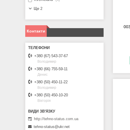
Ще 2
00
Контакти
+380 (67) 543-37-67
Володимир
+380 (66) 755-59-11
Денис
+380 (50) 450-11-22
Володимир
+380 (50) 450-10-20
Вікторія
http://tehno-status.com.ua
tehno-status@ukr.net