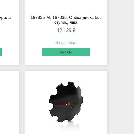
крила
167835-M, 167835, Стійка диска без
ступиці ліва
12 129 ₴
В наявності
Купити