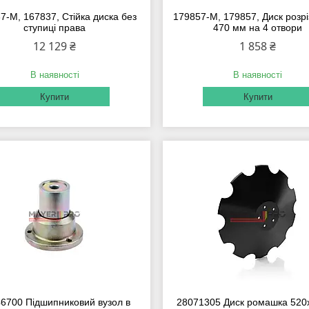
7-M, 167837, Стійка диска без
179857-M, 179857, Диск розрі
ступиці права
470 мм на 4 отвори
12 129 ₴
1 858 ₴
В наявності
В наявності
Купити
Купити
6700 Підшипниковий вузол в
28071305 Диск ромашка 520х