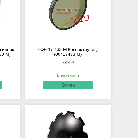
дшипник
00+417.433-M Ковпак ступиці
50-M)
(00417433-M)
348 ₴
В наявності
Купити