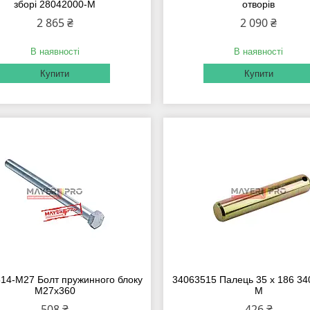
зборі 28042000-M
отворів
2 865 ₴
2 090 ₴
В наявності
В наявності
Купити
Купити
14-M27 Болт пружинного блоку
34063515 Палець 35 x 186 34
M27x360
M
508 ₴
426 ₴