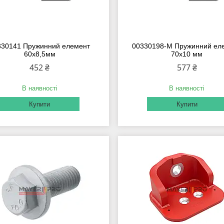
330141 Пружинний елемент
00330198-M Пружинний ел
60x8,5мм
70x10 мм
452 ₴
577 ₴
В наявності
В наявності
Купити
Купити