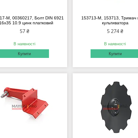
17-М, 00360217, Болт DIN 6921
153713-M, 153713, Тримач 
6x35 10.9 цинк платковий
культиватора
57 ₴
5 274 ₴
В наявності
В наявності
Купити
Купити