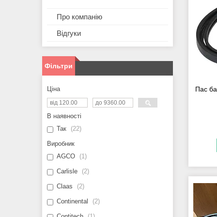
Про компанію
Відгуки
Фільтри
Ціна
Пас ба
В наявності
Так
22
Виробник
AGCO
1
Carlisle
2
Claas
2
Continental
2
Contitech
1