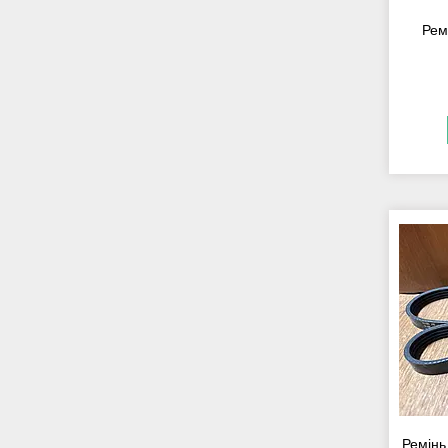
Рем
Ремінь