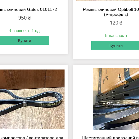
інь клиновий Gates 0101172
Ремінь клиновий Optibelt 1
(V‑профіль)
950 ₴
120 ₴
В наявності 1 од.
В наявності
Купити
Купити
 компресора / вентилятора для
Шестигранний приводний р