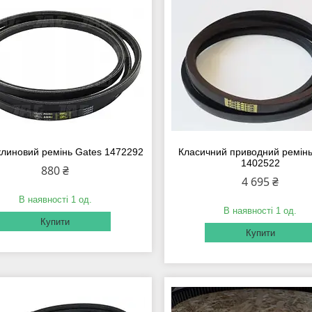
клиновий ремінь Gates 1472292
Класичний приводний ремінь
1402522
880 ₴
4 695 ₴
В наявності 1 од.
В наявності 1 од.
Купити
Купити