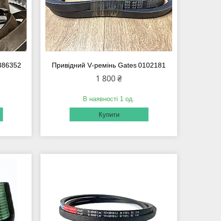
386352
Привідний V‑ремінь Gates 0102181
1 800 ₴
В наявності 1 од.
Купити