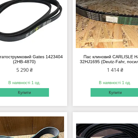
гатострумковий Gates 1423404
Пас клиновий CARLISLE HJ
(2HB-4870)
32HJ1695 (Deutz-Fahr, поси
5 290 ₴
1 414 ₴
В наявності 1 од.
В наявності 1 од.
Купити
Купити