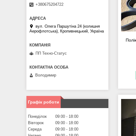
+380675204722
вул. Олега Паршутіна 24 (колишня
Аерофлотська), Кропивницький, Україна
Полі
ПП Техно-Статус
Володимир
Графік роботи
Понеділок
09:00
18:00
Вівторок
09:00
18:00
Середа
09:00
18:00
Четвер
09:00
18:00