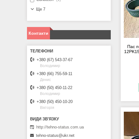
Ще 7
Контакти
Пас п
12PK15
+380 (67) 543-37-67
Володимир
+380 (66) 755-59-11
Денис
+380 (50) 450-11-22
Володимир
+380 (50) 450-10-20
Вікторія
http://tehno-status.com.ua
tehno-status@ukr.net