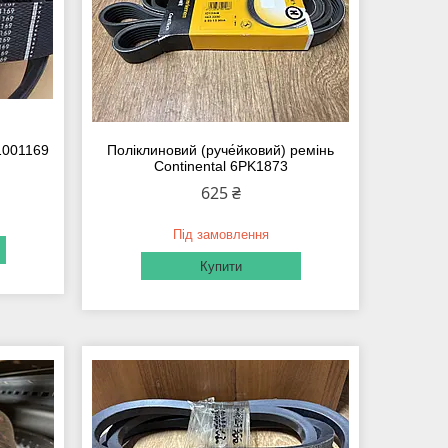
1001169
Поліклиновий (руче́йковий) ремінь
Continental 6PK1873
625 ₴
Під замовлення
Купити