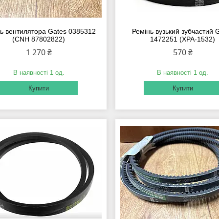
ь вентилятора Gates 0385312
Ремінь вузький зубчастий 
(CNH 87802822)
1472251 (XPA-1532)
1 270 ₴
570 ₴
В наявності 1 од.
В наявності 1 од.
Купити
Купити