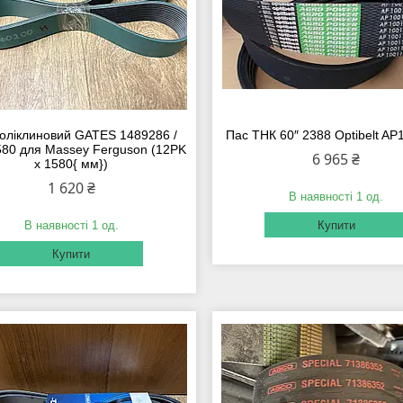
оліклиновий GATES 1489286 /
Пас ТНК 60″ 2388 Optibelt AP
80 для Massey Ferguson (12PK
6 965 ₴
x 1580{ мм})
1 620 ₴
В наявності 1 од.
В наявності 1 од.
Купити
Купити