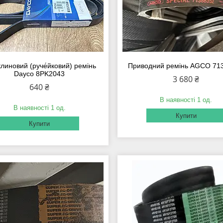
клиновий (руче́йковий) ремінь
Приводний ремінь AGCO 71
Dayco 8PK2043
3 680 ₴
640 ₴
В наявності 1 од.
В наявності 1 од.
Купити
Купити