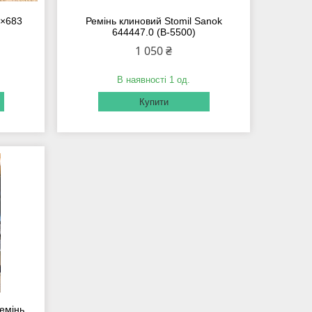
0×683
Ремінь клиновий Stomil Sanok
644447.0 (B-5500)
1 050 ₴
В наявності 1 од.
Купити
емінь