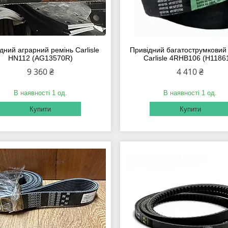
дний аграрний ремінь Carlisle
Привідний багатострумковий
HN112 (AG13570R)
Carlisle 4RHB106 (H1186
9 360 ₴
4 410 ₴
В наявності 1 од.
В наявності 1 од.
Купити
Купити