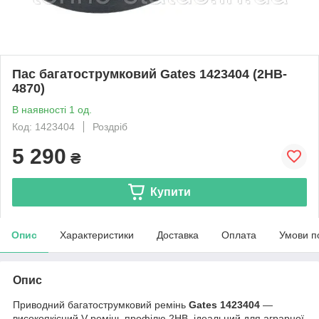
Пас багатострумковий Gates 1423404 (2HB-
4870)
В наявності 1 од.
Код: 1423404
Роздріб
5 290
₴
Купити
Опис
Характеристики
Доставка
Оплата
Умови п
Опис
Приводний багатострумковий ремінь
Gates 1423404
—
високоякісний V-ремінь профілю 2HB, ідеальний для аграрної