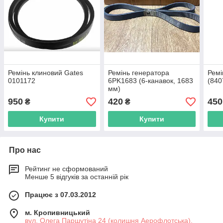
Ремінь клиновий Gates
Ремінь генератора
Ремі
0101172
6PK1683 (6‑канавок, 1683
(840
мм)
950
420
450
₴
₴
Купити
Купити
Про нас
Рейтинг не сформований
Менше 5 відгуків за останній рік
Працює з 07.03.2012
м. Кропивницький
вул. Олега Паршутіна 24 (колишня Аерофлотська),