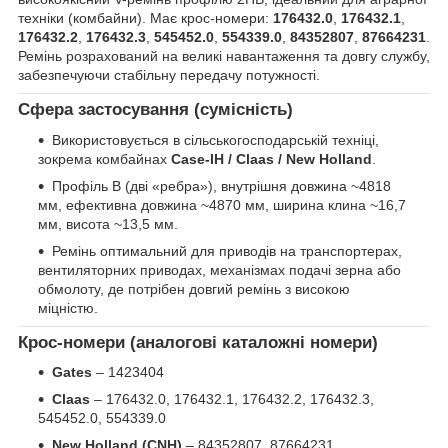
техніки (комбайни). Має крос-номери:
176432.0
,
176432.1
,
176432.2
,
176432.3
,
545452.0
,
554339.0
,
84352807
,
87664231
.
Ремінь розрахований на великі навантаження та довгу службу,
забезпечуючи стабільну передачу потужності.
Сфера застосування (сумісність)
Використовується в сільськогосподарській техніці,
зокрема комбайнах
Case-IH / Claas / New Holland
.
Профіль B (дві «ребра»), внутрішня довжина ~4818
мм, ефективна довжина ~4870 мм, ширина клина ~16,7
мм, висота ~13,5 мм.
Ремінь оптимальний для приводів на транспортерах,
вентиляторних приводах, механізмах подачі зерна або
обмолоту, де потрібен довгий ремінь з високою
міцністю.
Крос-номери (аналогові каталожні номери)
Gates
– 1423404
Claas
– 176432.0, 176432.1, 176432.2, 176432.3,
545452.0, 554339.0
New Holland (CNH)
– 84352807, 87664231