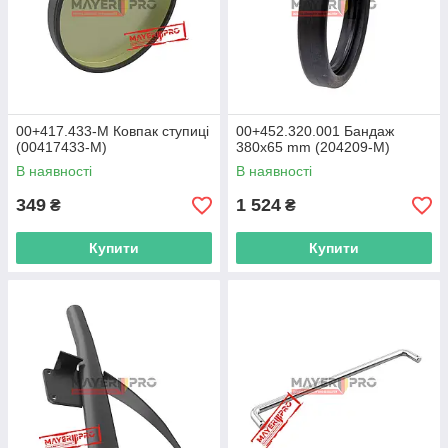
00+417.433-M Ковпак ступиці
00+452.320.001 Бандаж
(00417433-M)
380х65 mm (204209-M)
В наявності
В наявності
349
1 524
₴
₴
Купити
Купити