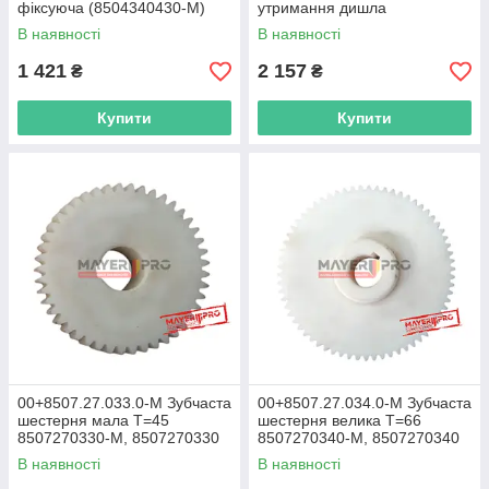
фіксуюча (8504340430-M)
утримання дишла
В наявності
В наявності
1 421
2 157
₴
₴
Купити
Купити
00+8507.27.033.0-M Зубчаста
00+8507.27.034.0-M Зубчаста
шестерня мала T=45
шестерня велика T=66
8507270330-M, 8507270330
8507270340-M, 8507270340
В наявності
В наявності