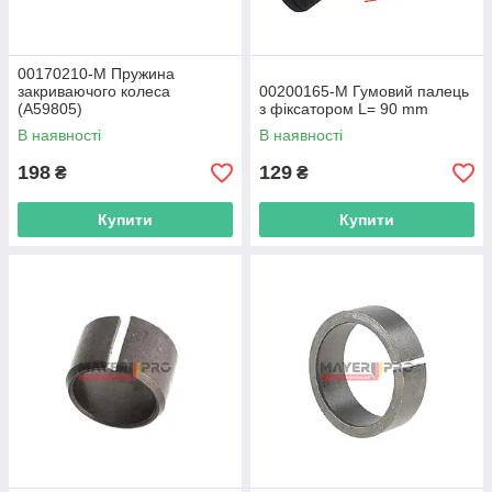
00170210-M Пружина
закриваючого колеса
00200165-M Гумовий палець
(А59805)
з фіксатором L= 90 mm
В наявності
В наявності
198
129
₴
₴
Купити
Купити