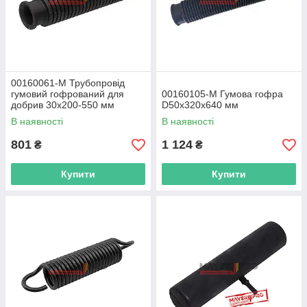
00160061-M Трубопровід
гумовий гофрований для
00160105-M Гумова гофра
добрив 30x200-550 мм
D50x320x640 мм
В наявності
В наявності
801
1 124
₴
₴
Купити
Купити