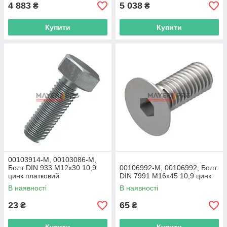
4 883
5 038
₴
₴
Купити
Купити
00103914-M, 00103086-M,
Болт DIN 933 M12x30 10,9
00106992-M, 00106992, Болт
цинк платковий
DIN 7991 M16x45 10,9 цинк
В наявності
В наявності
23
65
₴
₴