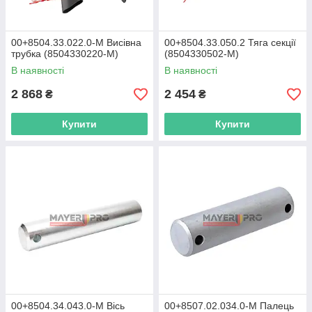
00+8504.33.022.0-M Висівна
00+8504.33.050.2 Тяга секції
трубка (8504330220-M)
(8504330502-M)
В наявності
В наявності
2 868
2 454
₴
₴
Купити
Купити
00+8504.34.043.0-M Вісь
00+8507.02.034.0-M Палець