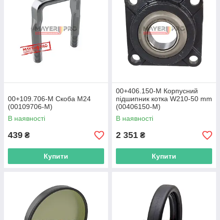
00+406.150-M Корпусний
00+109.706-M Скоба M24
підшипник котка W210-50 mm
(00109706-M)
(00406150-M)
В наявності
В наявності
439
2 351
₴
₴
Купити
Купити