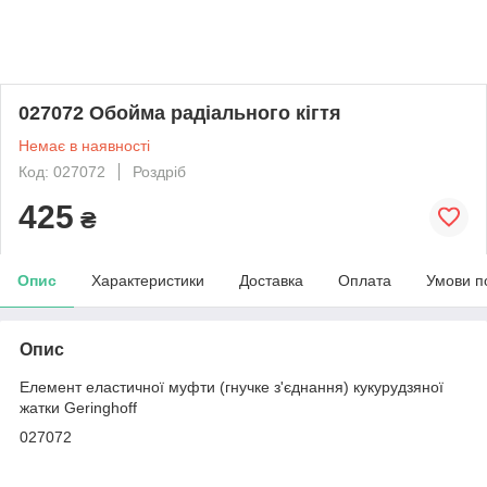
027072 Обойма радіального кігтя
Немає в наявності
Код: 027072
Роздріб
425
₴
Опис
Характеристики
Доставка
Оплата
Умови п
Опис
Елемент еластичної муфти (гнучке з'єднання) кукурудзяної
жатки Geringhoff
027072