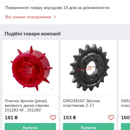
Повернення товару впродовж 14 днів за домовленістю
Всі умови повернення
Подібні товари компанії
Очисна зірочка (ріпак)
G66248162 Зірочка
G662
висівного диска сівалки
пластикова Z-17
плас
151282-M , 151282
181
153
160
₴
₴
Купити
Купити