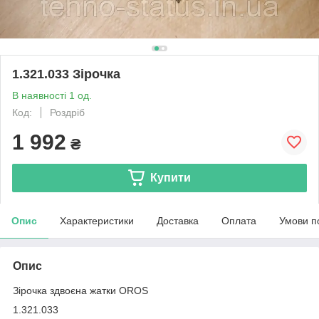
1.321.033 Зірочка
В наявності 1 од.
Код:
Роздріб
1 992
₴
Купити
Опис
Характеристики
Доставка
Оплата
Умови п
Опис
Зірочка здвоєна жатки OROS
1.321.033