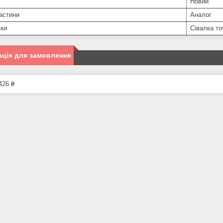
Новий
астини
Аналог
іки
Сівалка то
ція для замовлення
426 ₴