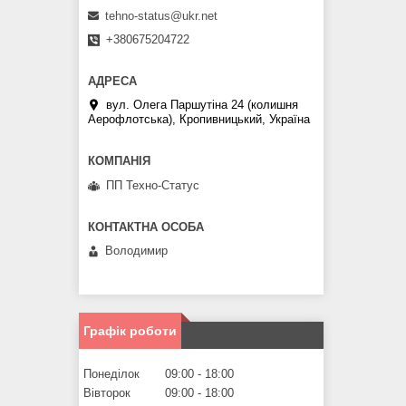
tehno-status@ukr.net
+380675204722
вул. Олега Паршутіна 24 (колишня
Аерофлотська), Кропивницький, Україна
ПП Техно-Статус
Володимир
Графік роботи
Понеділок
09:00
18:00
Вівторок
09:00
18:00