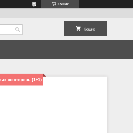
Кошик
Кошик
их шестерень (1+1)