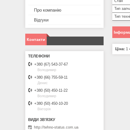
Стан
Тип запч
Про компанію
Тип техн
Відгуки
Інформа
Контакти
Ціна:
1 
+380 (67) 543-37-67
Володимир
+380 (66) 755-59-11
Денис
+380 (50) 450-11-22
Володимир
+380 (50) 450-10-20
Вікторія
http://tehno-status.com.ua