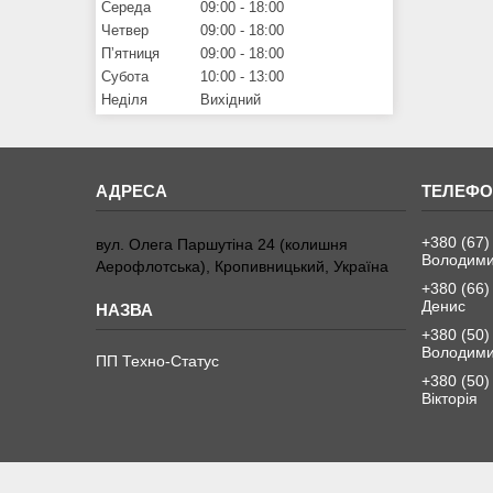
Середа
09:00
18:00
Четвер
09:00
18:00
Пʼятниця
09:00
18:00
Субота
10:00
13:00
Неділя
Вихідний
+380 (67)
вул. Олега Паршутіна 24 (колишня
Володим
Аерофлотська), Кропивницький, Україна
+380 (66)
Денис
+380 (50)
Володим
ПП Техно-Статус
+380 (50)
Вікторія