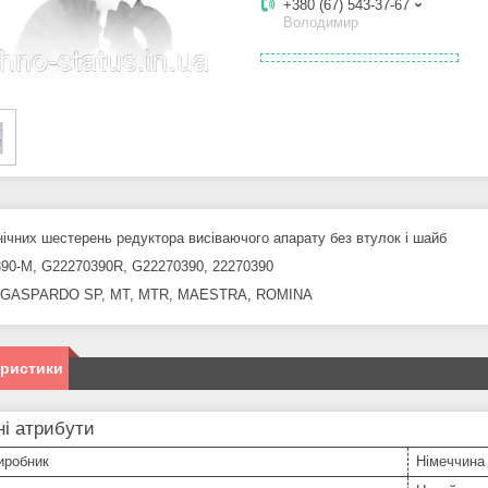
+380 (67) 543-37-67
Володимир
нічних шестерень редуктора висіваючого апарату без втулок і шайб
90-M, G22270390R, G22270390, 22270390
а GASPARDO SP, MT, MTR, MAESTRA, ROMINA
еристики
і атрибути
иробник
Німеччина