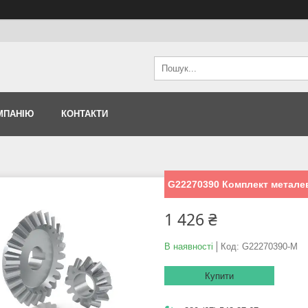
МПАНІЮ
КОНТАКТИ
G22270390 Комплект металев
1 426 ₴
В наявності
Код:
G22270390-M
Купити