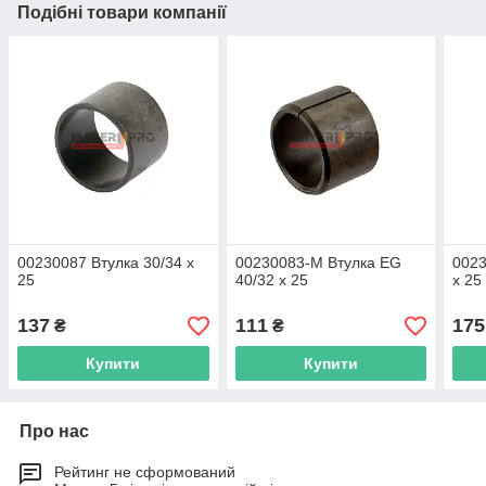
Подібні товари компанії
00230087 Втулка 30/34 x
00230083-M Втулка EG
0023
25
40/32 x 25
x 25
137
111
175
₴
₴
Купити
Купити
Про нас
Рейтинг не сформований