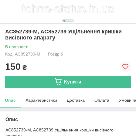
AC852739-M, AC852739 Ущільнення кришки
висівного апарату
В наявності
Код: AC852739-M
Роздріб
150
₴
Купити
Опис
Характеристики
Доставка
Оплата
Умови п
Опис
AC852739-M, AC852739 Ущільнення кришки висівного
апарату