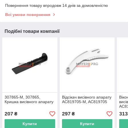
Повернення товару впродовж 14 днів за домовленістю
Всі умови повернення
Подібні товари компанії
307865-M, 307865,
Відсікач висівного апарату
Віко
Кришка висівного апарату
AC819705-M, AC819705
висі
AC8
207
297
313
₴
₴
Купити
Купити