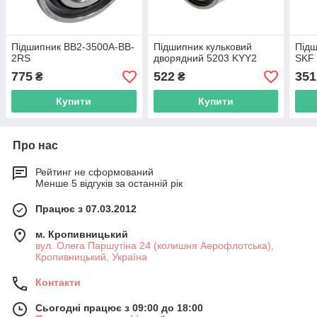
Підшипник BB2-3500A-BB-
Підшипник кульковий
Під
2RS
дворядний 5203 KYY2
SKF
775
522
351
₴
₴
Купити
Купити
Про нас
Рейтинг не сформований
Менше 5 відгуків за останній рік
Працює з 07.03.2012
м. Кропивницький
вул. Олега Паршутіна 24 (колишня Аерофлотська),
Кропивницький, Україна
Контакти
Сьогодні працює з 09:00 до 18:00