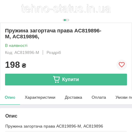
Пружина загортача права AC819896-
M, AC819896,
В наявності
Код: AC819896-M
Роздріб
198
₴
Купити
Опис
Характеристики
Доставка
Оплата
Умови п
Опис
Пружина загортача права AC819896-M, AC819896