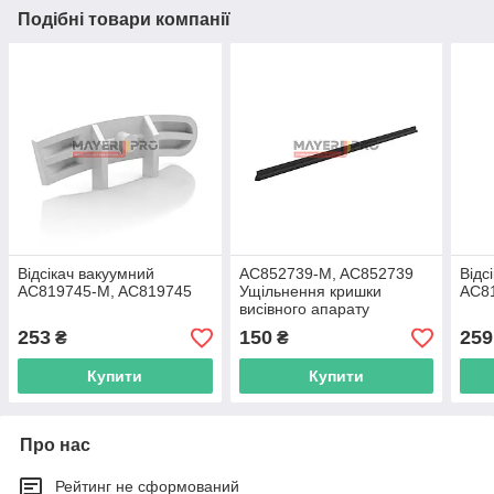
Подібні товари компанії
Відсікач вакуумний
AC852739-M, AC852739
Відс
AC819745-M, AC819745
Ущільнення кришки
AC8
висівного апарату
253
150
259
₴
₴
Купити
Купити
Про нас
Рейтинг не сформований