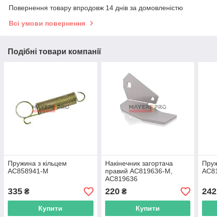
Повернення товару впродовж 14 днів за домовленістю
Всі умови повернення
Подібні товари компанії
Пружина з кільцем
Накінечник загортача
Пруж
AC858941-M
правий AC819636-M,
AC8
AC819636
335
220
242
₴
₴
Купити
Купити