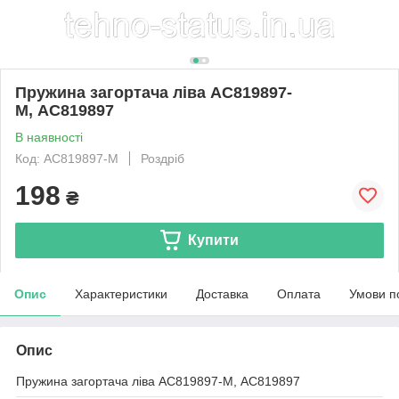
Пружина загортача ліва AC819897-
M, AC819897
В наявності
Код: AC819897-M
Роздріб
198
₴
Купити
Опис
Характеристики
Доставка
Оплата
Умови п
Опис
Пружина загортача ліва AC819897-M, AC819897