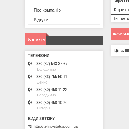
Виробни
Корист
Про компанію
Тип дета
Відгуки
Інформа
Контакти
Ціна:
88
+380 (67) 543-37-67
Володимир
+380 (66) 755-59-11
Денис
+380 (50) 450-11-22
Володимир
+380 (50) 450-10-20
Вікторія
http://tehno-status.com.ua