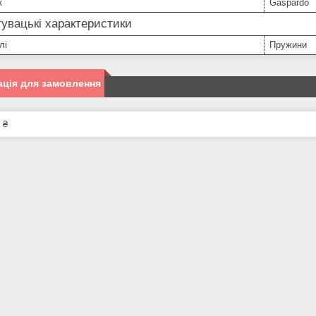
к
Gaspardo
увацькі характеристики
лі
Пружини
ція для замовлення
 ₴