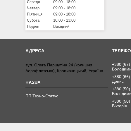
Середа
09:00
18:00
Четвер
09:00
18:00
Пʼятниця
09:00
18:00
Субота
10:00
13:00
Неділя
Вихідний
+380 (67)
вул. Олега Паршутіна 24 (колишня
Володим
Аерофлотська), Кропивницький, Україна
+380 (66)
Денис
+380 (50)
Володим
ПП Техно-Статус
+380 (50)
Вікторія