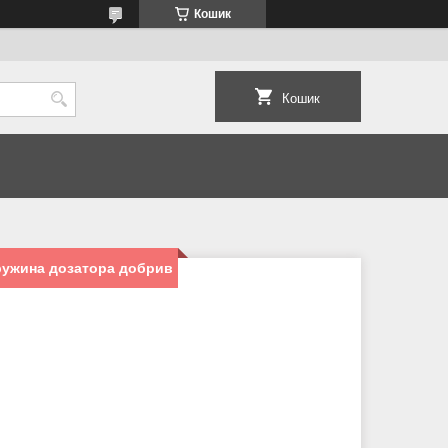
Кошик
Кошик
Пружина дозатора добрив