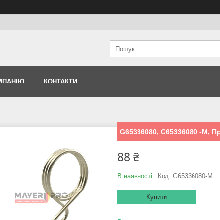
МПАНІЮ
КОНТАКТИ
G65336080, G65336080 -M, 
88 ₴
В наявності
Код:
G65336080-M
Купити