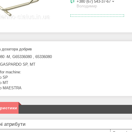
+380 (67) 543-37-67
Володимир
 дозатора добрив
80 -M, G65336080 , 65336080
а GASPARDO SP, MT
 for machine:
o SP
o MT
do MAESTRA
еристики
і атрибути