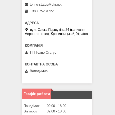
tehno-status@ukr.net
+380675204722
вул. Олега Паршутіна 24 (колишня
Аерофлотська), Кропивницький, Україна
ПП Техно-Статус
Володимир
Графік роботи
Понеділок
09:00
18:00
Вівторок
09:00
18:00