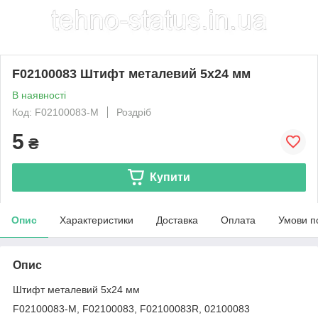
F02100083 Штифт металевий 5х24 мм
В наявності
Код: F02100083-M
Роздріб
5
₴
Купити
Опис
Характеристики
Доставка
Оплата
Умови п
Опис
Штифт металевий 5х24 мм
F02100083-M, F02100083, F02100083R, 02100083