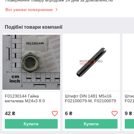
Всі умови повернення
Подібні товари компанії
F01230144 Гайка
Штифт DIN 1481 M5x16
Шти
металева М24х3 8.0
F02100079-M, F02100079
F02
42
6
9
₴
₴
₴
Купити
Купити