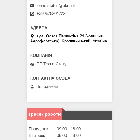
tehno-status@ukr.net
+380675204722
вул. Олега Паршутіна 24 (колишня
Аерофлотська), Кропивницький, Україна
ПП Техно-Статус
Володимир
Графік роботи
Понеділок
09:00
18:00
Вівторок
09:00
18:00