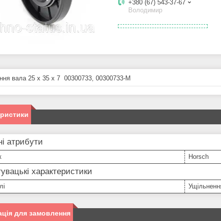
+380 (67) 543-37-67
Володимир
ння вала 25 x 35 x 7 00300733, 00300733-M
еристики
і атрибути
к
Horsch
увацькі характеристики
лі
Ущільненн
ція для замовлення