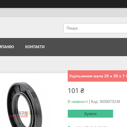
МПАНІЮ
КОНТАКТИ
Ущільнення вала 25 x 35 x 7
101 ₴
В наявності
Код:
00300733-M
Купити