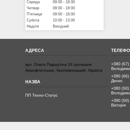
Середа
09:00
18:00
Четвер
09:00
18:00
Пʼятниця
09:00
18:00
Субота
10:00
13:00
Неділя
Вихідний
+380 (67)
вул. Олега Паршутіна 24 (колишня
Володим
Аерофлотська), Кропивницький, Україна
+380 (66)
Денис
+380 (50)
Володим
ПП Техно-Статус
+380 (50)
Вікторія