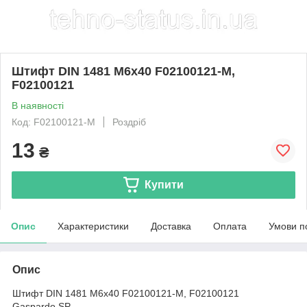
Штифт DIN 1481 M6x40 F02100121-M,
F02100121
В наявності
Код: F02100121-M
Роздріб
13
₴
Купити
Опис
Характеристики
Доставка
Оплата
Умови п
Опис
Штифт DIN 1481 M6x40 F02100121-M, F02100121
Gaspardo SP