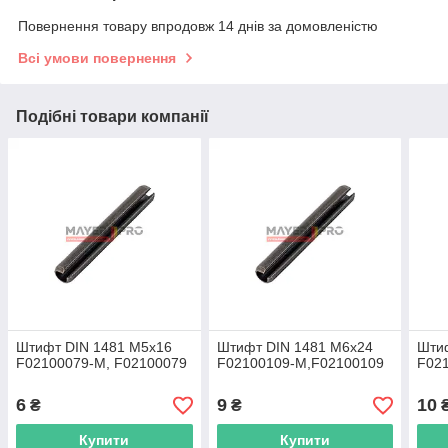
Повернення товару впродовж 14 днів за домовленістю
Всі умови повернення
Подібні товари компанії
Штифт DIN 1481 M5x16
Штифт DIN 1481 M6x24
Шти
F02100079-M, F02100079
F02100109-M,F02100109
F021
6
9
10
₴
₴
Купити
Купити