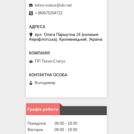
tehno-status@ukr.net
+380675204722
вул. Олега Паршутіна 24 (колишня
Аерофлотська), Кропивницький, Україна
ПП Техно-Статус
Володимир
Графік роботи
Понеділок
09:00
18:00
Вівторок
09:00
18:00