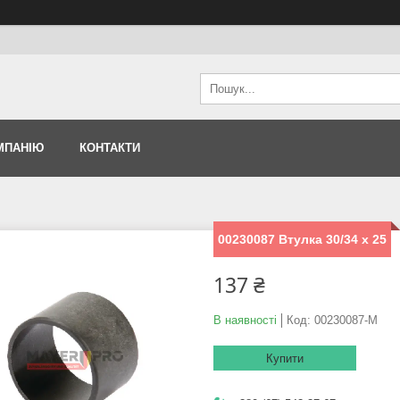
МПАНІЮ
КОНТАКТИ
00230087 Втулка 30/34 x 25
137 ₴
В наявності
Код:
00230087-M
Купити