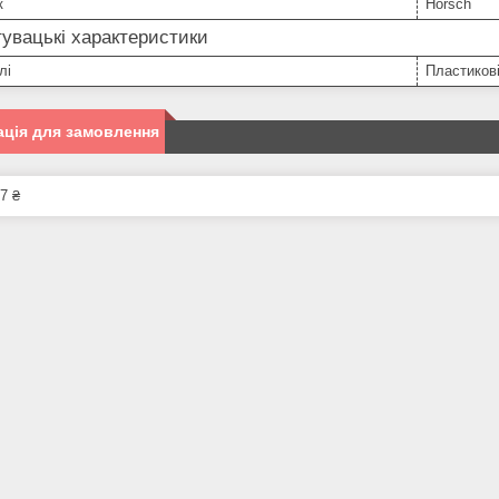
к
Horsch
увацькі характеристики
лі
Пластикові
ція для замовлення
7 ₴