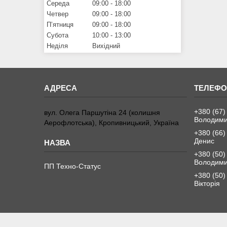
Середа
09:00
18:00
Четвер
09:00
18:00
Пʼятниця
09:00
18:00
Субота
10:00
13:00
Неділя
Вихідний
+380 (67)
вул. Олега Паршутіна 24 (колишня
Володим
Аерофлотська), Кропивницький, Україна
+380 (66)
Денис
+380 (50)
Володим
ПП Техно-Статус
+380 (50)
Вікторія