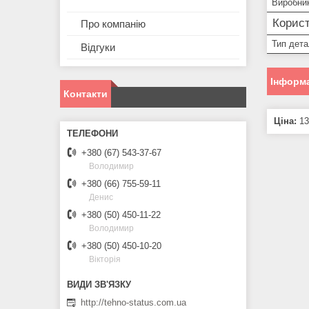
Виробни
Корист
Про компанію
Тип дета
Відгуки
Інформа
Контакти
Ціна:
13
+380 (67) 543-37-67
Володимир
+380 (66) 755-59-11
Денис
+380 (50) 450-11-22
Володимир
+380 (50) 450-10-20
Вікторія
http://tehno-status.com.ua