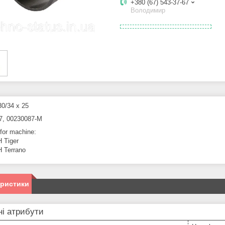
+380 (67) 543-37-67
Володимир
0/34 x 25
7, 00230087-M
 for machine:
 Tiger
Terrano
еристики
і атрибути