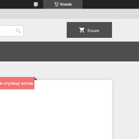
Кошик
Кошик
я ступиці котка