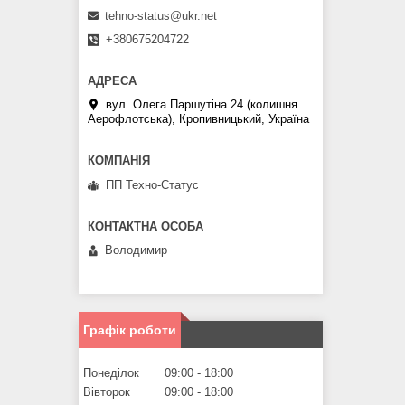
tehno-status@ukr.net
+380675204722
вул. Олега Паршутіна 24 (колишня
Аерофлотська), Кропивницький, Україна
ПП Техно-Статус
Володимир
Графік роботи
Понеділок
09:00
18:00
Вівторок
09:00
18:00