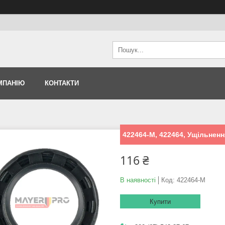
МПАНІЮ
КОНТАКТИ
422464-M, 422464, Ущільненн
116 ₴
В наявності
Код:
422464-M
Купити