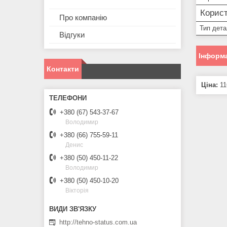
Корист
Про компанію
Тип дета
Відгуки
Інформа
Контакти
Ціна:
11
+380 (67) 543-37-67
Володимир
+380 (66) 755-59-11
Денис
+380 (50) 450-11-22
Володимир
+380 (50) 450-10-20
Вікторія
http://tehno-status.com.ua