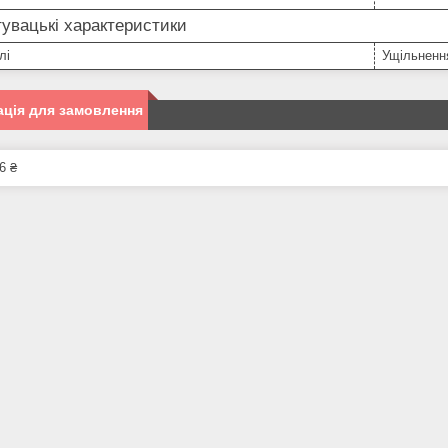
увацькі характеристики
лі
Ущільненн
ція для замовлення
6 ₴