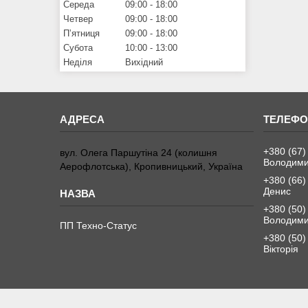
Середа
09:00
18:00
Четвер
09:00
18:00
Пʼятниця
09:00
18:00
Субота
10:00
13:00
Неділя
Вихідний
+380 (67)
вул. Олега Паршутіна 24 (колишня
Володим
Аерофлотська), Кропивницький, Україна
+380 (66)
Денис
+380 (50)
Володим
ПП Техно-Статус
+380 (50)
Вікторія