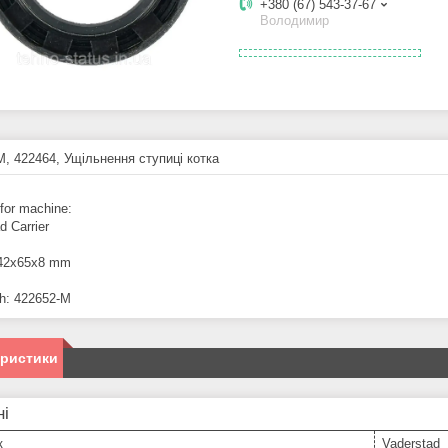
+380 (67) 543-37-67
Володимир
M, 422464, Ущільнення ступиці котка
 for machine:
d Carrier
 42x65x8 mm
th: 422652-M
еристики
ні
к
Vaderstad