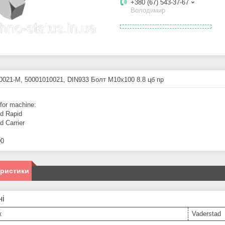
+380 (67) 543-37-67
Володимир
0021-M, 50001010021, DIN933 Болт M10х100 8.8 цб пр
 for machine:
d Rapid
d Carrier
00
еристики
ні
к
Vaderstad