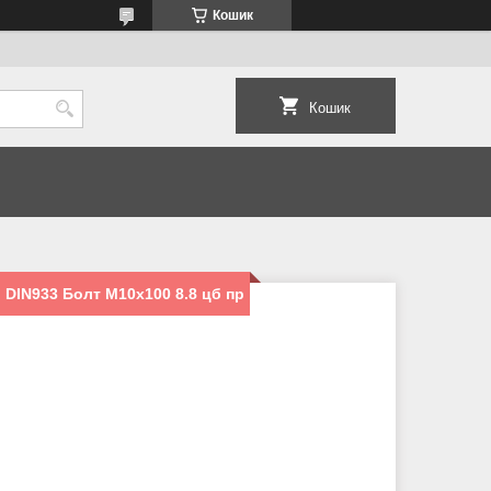
Кошик
Кошик
 DIN933 Болт M10х100 8.8 цб пр