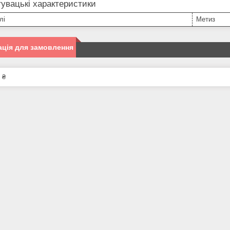
увацькі характеристики
лі
Метиз
ція для замовлення
 ₴