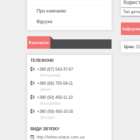
Корист
Про компанію
Тип дета
Відгуки
Інформа
Контакти
Ціна:
21
+380 (67) 543-37-67
Володимир
+380 (66) 755-59-11
Денис
+380 (50) 450-11-22
Володимир
+380 (50) 450-10-20
Вікторія
http://tehno-status.com.ua