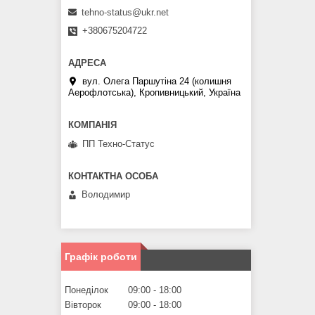
tehno-status@ukr.net
+380675204722
вул. Олега Паршутіна 24 (колишня
Аерофлотська), Кропивницький, Україна
ПП Техно-Статус
Володимир
Графік роботи
Понеділок
09:00
18:00
Вівторок
09:00
18:00