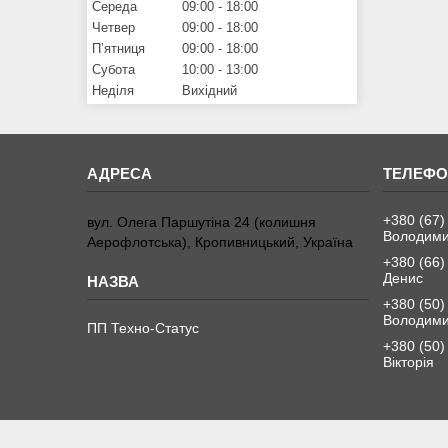
Середа
09:00
18:00
Четвер
09:00
18:00
Пʼятниця
09:00
18:00
Субота
10:00
13:00
Неділя
Вихідний
+380 (67)
вул. Олега Паршутіна 24 (колишня
Володим
Аерофлотська), Кропивницький, Україна
+380 (66)
Денис
+380 (50)
Володим
ПП Техно-Статус
+380 (50)
Вікторія