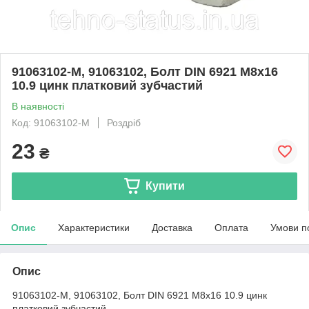
91063102-M, 91063102, Болт DIN 6921 M8x16
10.9 цинк платковий зубчастий
В наявності
Код: 91063102-M
Роздріб
23
₴
Купити
Опис
Характеристики
Доставка
Оплата
Умови п
Опис
91063102-M, 91063102, Болт DIN 6921 M8x16 10.9 цинк
платковий зубчастий