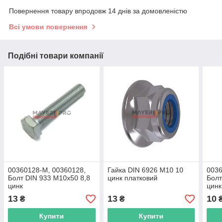
Повернення товару впродовж 14 днів за домовленістю
Всі умови повернення
Подібні товари компанії
00360128-M, 00360128,
Гайка DIN 6926 M10 10
0036
Болт DIN 933 M10x50 8,8
цинк платковий
Болт
цинк
цинк
13
13
10
₴
₴
Купити
Купити