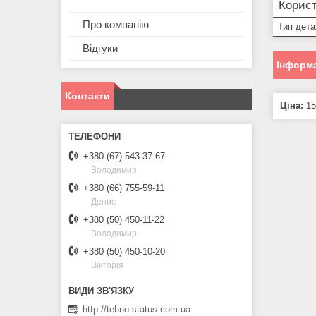
Корист
Про компанію
Тип дета
Відгуки
Інформа
Контакти
Ціна:
15
+380 (67) 543-37-67
Володимир
+380 (66) 755-59-11
Денис
+380 (50) 450-11-22
Володимир
+380 (50) 450-10-20
Вікторія
http://tehno-status.com.ua