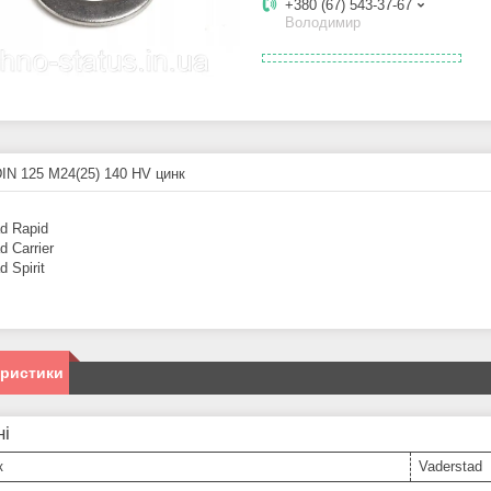
+380 (67) 543-37-67
Володимир
IN 125 M24(25) 140 HV цинк
d Rapid
d Carrier
d Spirit
еристики
ні
к
Vaderstad