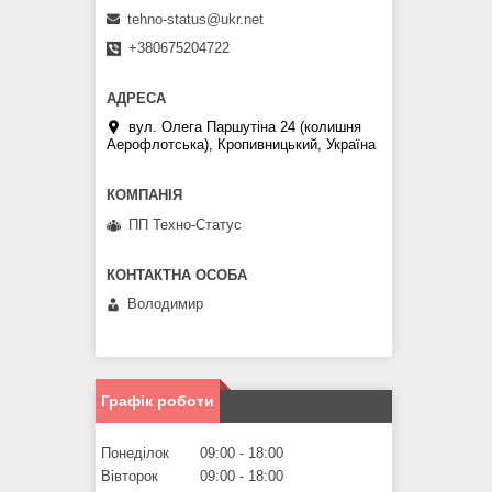
tehno-status@ukr.net
+380675204722
вул. Олега Паршутіна 24 (колишня
Аерофлотська), Кропивницький, Україна
ПП Техно-Статус
Володимир
Графік роботи
Понеділок
09:00
18:00
Вівторок
09:00
18:00