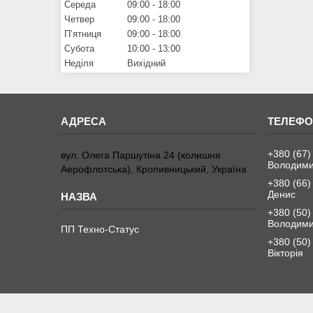
Середа
09:00
18:00
Четвер
09:00
18:00
Пʼятниця
09:00
18:00
Субота
10:00
13:00
Неділя
Вихідний
+380 (67)
вул. Олега Паршутіна 24 (колишня
Володим
Аерофлотська), Кропивницький, Україна
+380 (66)
Денис
+380 (50)
Володим
ПП Техно-Статус
+380 (50)
Вікторія