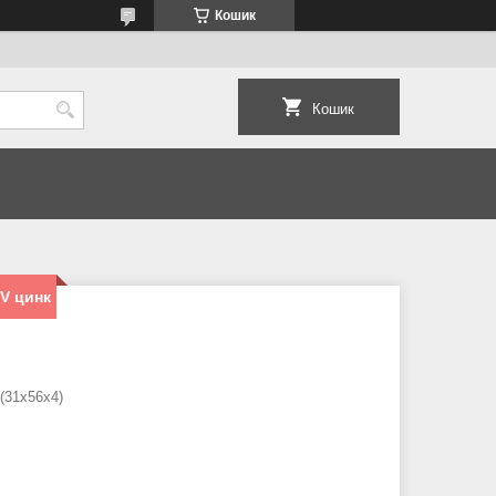
Кошик
Кошик
HV цинк
(31x56x4)