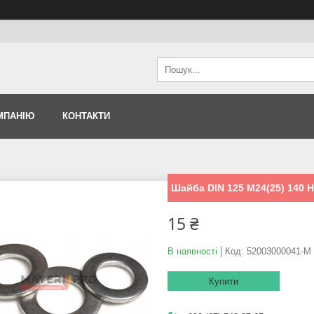
МПАНІЮ
КОНТАКТИ
Шайба DIN 125 M24(25) 140 
15 ₴
В наявності
Код:
52003000041-M 
Купити