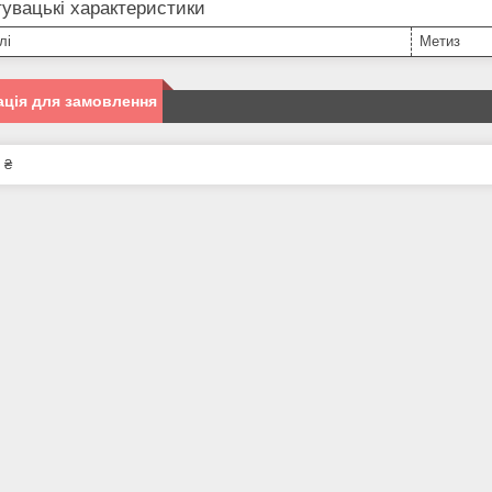
увацькі характеристики
лі
Метиз
ція для замовлення
 ₴