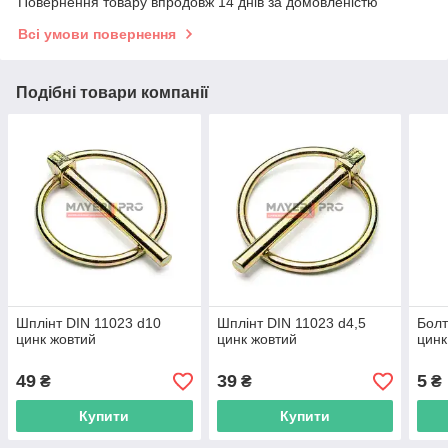
Повернення товару впродовж 14 днів за домовленістю
Всі умови повернення
Подібні товари компанії
Шплінт DIN 11023 d10
Шплінт DIN 11023 d4,5
Болт
цинк жовтий
цинк жовтий
цинк
49
39
5
₴
₴
₴
Купити
Купити