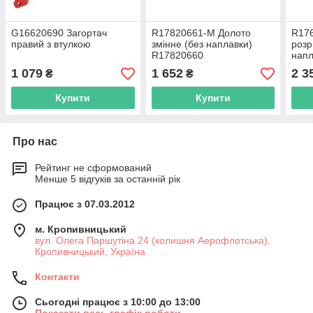
G16620690 Загортач
R17820661-M Долото
R17
правий з втулкою
змінне (без наплавки)
розр
R17820660
напл
1 079
1 652
2 3
₴
₴
Купити
Купити
Про нас
Рейтинг не сформований
Менше 5 відгуків за останній рік
Працює з 07.03.2012
м. Кропивницький
вул. Олега Паршутіна 24 (колишня Аерофлотська),
Кропивницький, Україна
Контакти
Сьогодні працює з 10:00 до 13:00