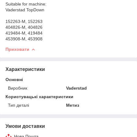
Suitable for machine:
Vaderstad TopDown
152263-M, 152263
404826-M, 404826
419484-M, 419484
453908-M, 453908
Приховати
Характеристики
Основні
Виробник
Vaderstad
Користувацькі характеристики
Тип деталі
Метиз
Умови доставки
Нова Пошта