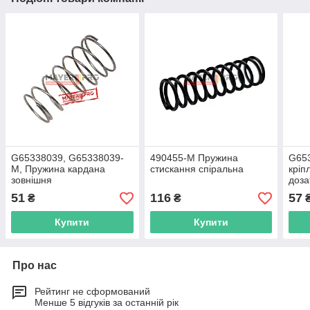
G65338039, G65338039-
490455-M Пружина
G65
M, Пружина кардана
стискання спіральна
кріп
зовнішня
доза
51
116
57
₴
₴
Купити
Купити
Про нас
Рейтинг не сформований
Менше 5 відгуків за останній рік