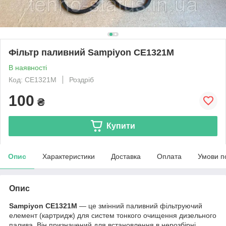
Фільтр паливний Sampiyon CE1321M
В наявності
Код: CE1321M
Роздріб
100
₴
Купити
Опис
Характеристики
Доставка
Оплата
Умови п
Опис
Sampiyon CE1321M
— це змінний паливний фільтруючий
елемент (картридж) для систем тонкого очищення дизельного
палива. Він призначений для встановлення в нерозбірні