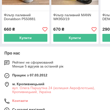
Фільтр паливний
Фільтр паливний MANN
Філь
Donaldson P550881
WK950/19
DEN
660
670
290
₴
₴
Купити
Купити
Про нас
Рейтинг не сформований
Менше 5 відгуків за останній рік
Працює з 07.03.2012
м. Кропивницький
вул. Олега Паршутіна 24 (колишня Аерофлотська),
Кропивницький, Україна
Контакти
Сьогодні вихідний