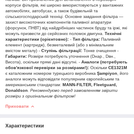
корпуси фільтрів, які широко використовуються у вантажних
автомобілях, автобусах, а також будівельній та
сільськогосподарській техніці. Основне завдання фільтра —
захист високоточних компонентів паливної апаратури
(форсунок, ПНВТ) від найдрібніших частинок бруду та іржі, які
можуть призвести до серйозних поломок двигуна.
Технічні
характеристики (орієнтовно):
-
Тип фільтра:
Паливний
елемент (картридж), безметалевий (або з мінімальним
вмістом металу) -
Ступінь фільтрації:
Тонке очищення -
Габарити:
Розміри потребують уточнення (Dнар., Dвн.,
Висота), оскільки прямі дані відсутні. -
Аналоги (потребують
обов'язкової перевірки за розмірами!):
Оскільки
CE1321M
є каталожним номером турецького виробника
Şampiyon
, його
аналоги можуть відповідати популярним європейським та
американським стандартам:
MANN-FILTER, Fleetguard,
Donaldson
.
Рекомендуємо перед замовленням звірити
розміри з оригінальним фільтром!
Приховати
Характеристики