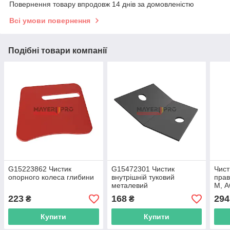
Повернення товару впродовж 14 днів за домовленістю
Всі умови повернення
Подібні товари компанії
G15223862 Чистик
G15472301 Чистик
Чист
опорного колеса глибини
внутрішній туковий
прав
металевий
M, 
223
168
294
₴
₴
Купити
Купити