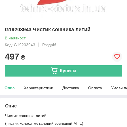
G19203943 Чистик сошника литий
В наявності
Код: G19203943
Роздріб
497
₴
Купити
Опис
Характеристики
Доставка
Оплата
Умови п
Опис
Чистик сошника литий
(чистик колеса металевий зовнішній MTE)